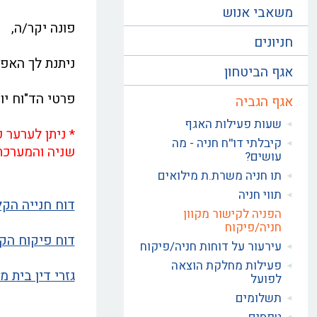
משאבי אנוש
פונה יקר/ה,
חניונים
ניתנת לך האפש
אגף הביטחון
פרטי הד"וח יופיעו 
אגף הגביה
שעות פעילות האגף
* ניתן לערער 
קיבלתי דו''ח חניה - מה
שניה והמערכת
עושים?
תו חניה משרת.ת מילואים
תווי חניה
דוח חנייה הקל
הפניה לקישור מקוון
חניה/פיקוח
דוח פיקוח הקל
עירעור על דוחות חניה/פיקוח
פעילות מחלקת הוצאה
גזרי דין בית 
לפועל
תשלומים