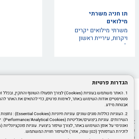
תו חניה משרתי
מילואים
משרתי מילואים יקרים
ויקרות, עיריית ראשון
לציון והחברה העירונית
לביטחון וסדר ציבורי
מעריכים את פועלכם,
למען הנפקת תו החניה
אנא הקליקו על הכותרת .
הגדרות פרטיות
החברה לביטחון מגייסת
1. האתר משתמש בעוגיות (Cookies) לצורך תפעולו השוטף והתקין
הצטרפ
מפקחים למערך המבצעי
סטטיסטיים אודות השימוש באתר, לאימות פרטים, כדי להתאים את האתר להעד
דרושים אנשים שאכפת
אבטחת מידע.
להם מהעיר ראשון לציון !
2. העוגיות כוללות סוגים שונ
אגף סיור וחניה והשיטור
השירותים. ע
אודות
דרושים ומכרזי 
העירוני קוראים לכם
הצהרת נגישות
חוק חופש המיד
לזכירת העדפותיך (כגון שפה, אזור) ולשיפור חווית המשתמש.
להתגייס למערך המבצעי
פורטל עובדים
אמנת שירות