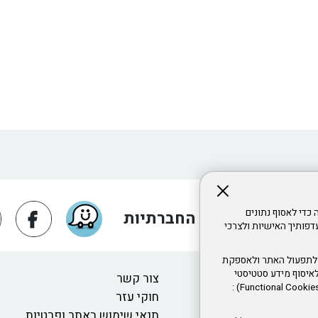
, ובכלל זה כדי לאסוף נתונים
ו אלינו ברשתות החברתיות
פותיך האישיות ולצרכי
ים: עוגיות חיוניות (Essential Cookies) : נחוצות לתפעול האתר ולאספקת
וגיות ביצועים/אנליטיות (Performance/Analytical Cookies) : לאיסוף מידע סטטיסטי
כוח אדם
צור קשר
ואנונימי על אופן השימוש באתר, לצורך שיפור ביצועיו. עוגיות פונקציונליות (Functional Cookies) :
ע
חוקי עזר
תנאי שימוש באתר ופרטיות