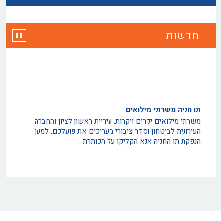
חדשות
תו חניה משרתי מילואים
משרתי מילואים יקרים ויקרות, עיריית ראשון לציון והחברה
העירונית לביטחון וסדר ציבורי מעריכים את פועלכם, למען
הנפקת תו החניה אנא הקליקו על הכותרת .
החברה לביטחון מגייסת מפקחים למערך המבצעי
דרושים אנשים שאכפת להם מהעיר ראשון לציון ! אגף סיור
וחניה והשיטור העירוני קוראים לכם להתגייס למערך המבצעי
ולמשפחת החברה לביטחון וסדר ציבורי . תפקידי שטח
משימות מבצעיות שמירה על הסדר הציבורי הגברת הביטחון
האזרחי. לפורטל גיוס אנא לחצו על כותרת המבזק