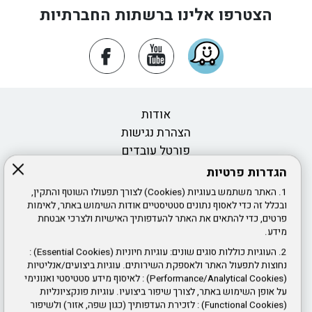
הצטרפו אלינו ברשתות החברתיות
ביצוע פעולות בערוצים מקוונים ללא המתנה וביעילות
באתר האינטרנט
הינכם מוזמנים לקבל שרות ולבצע פעולות בנושא דוחות ותוי
חניה בערוצים מקוונים ללא המתנה, בקלות, וביעילות .
ראשון לציון מקדמת בטיחות בדרכים
עיריית ראשון לציון זכתה במקום השלישי בדירוג
אודות
היוקרתי "ערים מקדמות בטיחות בדרכים" לשנת
2024 במעמד שרת התחבורה
הצהרת נגישות
פורטל עובדים
אכיפה מלאה בנושא לוחית זיהוי לכלים חשמליים
הגדרות פרטיות
במסגרת האכיפה המוגברת, יפעלו פקחי החברה
דרושים ומכרזי כוח אדם
לביטחון בכל רחבי העיר לאיתור ותיעוד העבירות.
1. האתר משתמש בעוגיות (Cookies) לצורך תפעולו השוטף והתקין,
חוק חופש המידע
הקנסות יוטלו בהתאם לתקנות העירוניות ולהוראות
ובכלל זה כדי לאסוף נתונים סטטיסטיים אודות השימוש באתר, לאימות
החוק. בשלב הראשון יעמוד הקנס על 100 ₪, בהמשך יעלה
פרטים, כדי להתאים את האתר להעדפותיך האישיות ולצרכי אבטחת
אמנת שירות
ל-500 ₪ (בספטמבר 2025) ולבסוף ל-750 ₪ (בספטמבר
מידע.
2026).
2. העוגיות כוללות סוגים שונים: עוגיות חיוניות (Essential Cookies) :
צור קשר
נחוצות לתפעול האתר ולאספקת השירותים. עוגיות ביצועים/אנליטיות
ממשיכים להיות ערוכים לכל תרחיש
חוקי עזר
(Performance/Analytical Cookies) : לאיסוף מידע סטטיסטי ואנונימי
עיריית ראשון לציון השלימה מספר תרגילי חירום
תנאי שימוש באתר ופרטיות
על אופן השימוש באתר, לצורך שיפור ביצועיו. עוגיות פונקציונליות
המדמים רעידת אדמה וקריסת מבנים
(Functional Cookies) : לזכירת העדפותיך (כגון שפה, אזור) ולשיפור