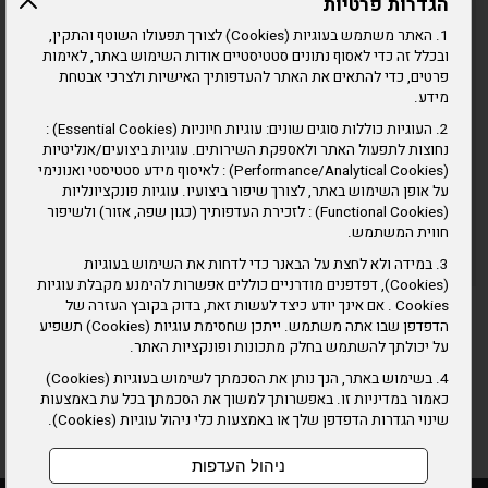
הגדרות פרטיות
1. האתר משתמש בעוגיות (Cookies) לצורך תפעולו השוטף והתקין,
ובכלל זה כדי לאסוף נתונים סטטיסטיים אודות השימוש באתר, לאימות
פרטים, כדי להתאים את האתר להעדפותיך האישיות ולצרכי אבטחת
מידע.
2. העוגיות כוללות סוגים שונים: עוגיות חיוניות (Essential Cookies) :
נחוצות לתפעול האתר ולאספקת השירותים. עוגיות ביצועים/אנליטיות
(Performance/Analytical Cookies) : לאיסוף מידע סטטיסטי ואנונימי
על אופן השימוש באתר, לצורך שיפור ביצועיו. עוגיות פונקציונליות
(Functional Cookies) : לזכירת העדפותיך (כגון שפה, אזור) ולשיפור
חווית המשתמש.
3. במידה ולא לחצת על הבאנר כדי לדחות את השימוש בעוגיות
(Cookies), דפדפנים מודרניים כוללים אפשרות להימנע מקבלת עוגיות
Cookies . אם אינך יודע כיצד לעשות זאת, בדוק בקובץ העזרה של
הדפדפן שבו אתה משתמש. ייתכן שחסימת עוגיות (Cookies) תשפיע
על יכולתך להשתמש בחלק מתכונות ופונקציות האתר.
הצטרפו אלינו ברשתות החברתיות
4. בשימוש באתר, הנך נותן את הסכמתך לשימוש בעוגיות (Cookies)
כאמור במדיניות זו. באפשרותך למשוך את הסכמתך בכל עת באמצעות
שינוי הגדרות הדפדפן שלך או באמצעות כלי ניהול עוגיות (Cookies).
ניהול העדפות