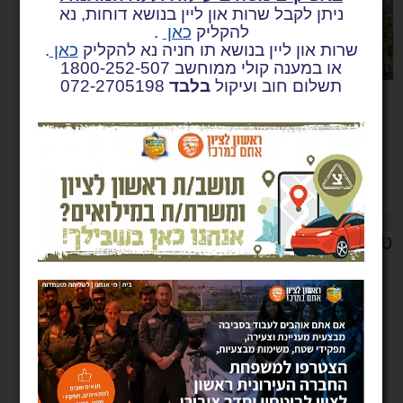
ניתן לקבל שרות און ליין בנושא דוחות, נא
להקליק
כאן
.
שרות און ליין בנושא תו חניה נא להקליק
כאן
.
או במענה קולי ממוחשב 1800-252-507
תשלום חוב ועיקול
בלבד
072-2705198
עיריית ראשון לציון מאבטחת מוסדות ציבור בעיר על פי
הנחיות משטרת ישראל.
קרא עוד
טיולים ופעילות חוץ בית ספרית