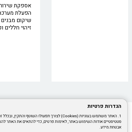
אספקת שירותים
החברה לביטחון מגייסת
הפעלת מערכת 
מפקחים למערך המבצעי
שיקום מבנים 
דרושים אנשים שאכפת
זיהוי חללים ו
להם מהעיר ראשון לציון !
אגף סיור וחניה והשיטור
העירוני קוראים לכם
להתגייס למערך המבצעי
ולמשפחת החברה
לביטחון וסדר ציבורי .
תפקידי שטח משימות
מבצעיות שמירה על
הסדר הציבורי הגברת
הביטחון האזרחי. לפורטל
הגדרות פרטיות
גיוס אנא לחצו על כותרת
המבזק
1. האתר משתמש בעוגיות (Cookies) לצורך תפעולו השוטף והתקין
הצטרפ
סטטיסטיים אודות השימוש באתר, לאימות פרטים, כדי להתאים את האתר להעד
אבטחת מידע.
ביצוע פעולות בערוצים