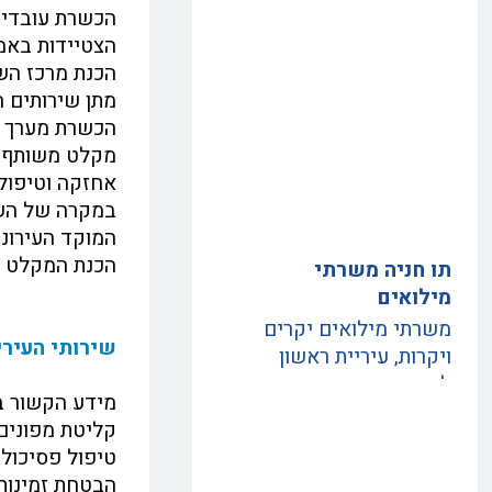
הכשרת עובדי ה
הצטיידות באמ
הכנת מרכז השל
מתן שירותים ח
הכשרת מערך ה
מקלט משותף ב
אחזקה וטיפול 
במקרה של השתל
המוקד העירונ
תו חניה משרתי
הכנת המקלט ה
מילואים
משרתי מילואים יקרים
ויקרות, עיריית ראשון
שירותי העירי
לציון והחברה העירונית
לביטחון וסדר ציבורי
מידע הקשור בא
מעריכים את פועלכם,
קליטת מפונים 
למען הנפקת תו החניה
טיפול פסיכולו
אנא הקליקו על הכותרת .
הבטחת זמינות 