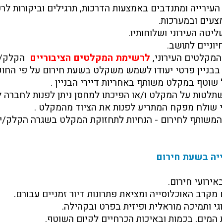
עירייה ומתנדבים באמצעות הדרכות, תרגילים וביקורות לר
צעים ובמערכות.
יטה העירוני ושלוחותיו.
יוניים לתושב.
מקלטים העירוני,
לרשימת המקלטים הציבוריים
הקלק/
בניין פרטי יעודו לשמש משקלט בשעת חירום על פי החוק
שוטף במקלט משותף באחריות דיירי הבניין .
טות על המקלט ו/או הפיכתו למחסן ניתן לפנות לחברה לבטח
י שולח מפקח המתריע לפנות את הציוד מהמקלט .
משותף לחירום - הנחיות לתחזוקת המקלט בשגרה הקלק/י
יה בשעת חירום
ירועי חירום.
מקרב האוכלוסייה ומציאת פתרונות דיור זמניים עבורם.
גי ותמיכה מוראלית ופיזית בפרט ובקהילה.
המים, בכמות ובאיכות הכרחיים לקיום השוטף.