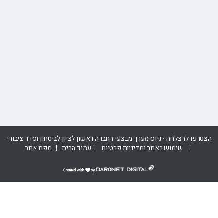
תנאי שימוש באתר ופרטיות
ז'בוטינסקי 61, ראשון לציון
שעות פעילות:
יום א' ג' ד' ה' 8:00 עד 16:00
יום ב' 8:00 עד 14:00 ו- 16:00 עד 18:30.
טלפון
:
03-948-4000
הצטרפו להצלחה - גיוס מערך מבצעי החברה ראשון לציון לביטחון וסדר ציבורי
שימוש באתר ומדיניות פרטיות
עמוד הבית
מפת אתר
דרונט
דיגיטל
-
בניית
אתרים,
בניית