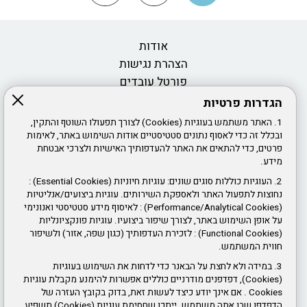
אודות
הצהרת נגישות
פורטל עובדים
הגדרות פרטיות
דרושים ומכרזי כוח אדם
1. האתר משתמש בעוגיות (Cookies) לצורך תפעולו השוטף והתקין,
חוק חופש המידע
ובכלל זה כדי לאסוף נתונים סטטיסטיים אודות השימוש באתר, לאימות
פרטים, כדי להתאים את האתר להעדפותיך האישיות ולצרכי אבטחת
אמנת שירות
מידע.
2. העוגיות כוללות סוגים שונים: עוגיות חיוניות (Essential Cookies) :
צור קשר
נחוצות לתפעול האתר ולאספקת השירותים. עוגיות ביצועים/אנליטיות
חוקי עזר
(Performance/Analytical Cookies) : לאיסוף מידע סטטיסטי ואנונימי
תנאי שימוש באתר ופרטיות
על אופן השימוש באתר, לצורך שיפור ביצועיו. עוגיות פונקציונליות
(Functional Cookies) : לזכירת העדפותיך (כגון שפה, אזור) ולשיפור
חווית המשתמש.
ז'בוטינסקי 61, ראשון לציון
3. במידה ולא לחצת על הבאנר כדי לדחות את השימוש בעוגיות
שעות פעילות:
(Cookies), דפדפנים מודרניים כוללים אפשרות להימנע מקבלת עוגיות
Cookies . אם אינך יודע כיצד לעשות זאת, בדוק בקובץ העזרה של
יום א' ג' ד' ה' 8:00 עד 16:00
הדפדפן שבו אתה משתמש. ייתכן שחסימת עוגיות (Cookies) תשפיע