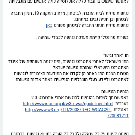
לאפשר שימוש בו עבור כללה אוכלוסייה כולל אנשים עם מוגבלויות
נגישות פיזית לבית החברה לביטחון, מרחוב התקווה 18, חניון החברה
לבטחון וכן חניית נכים במתחם.
נגישות פיזית חניוני החברה לביטחון מפורט
כאן
בשרות פרונטלי קיימת מערכת נגישה לכבדי שמיעה .
תו "אתר נגיש"
התו הישראלי לאתרי אינטרנט נגישים, הינו יוזמה משותפת של איגוד
האינטרנט הישראלי ועמותת נגישות ישראל.
מטרות הצבת התו באתר הן לקדם את המודעות הציבורית לנגישות
לאינטרנט וליידע בעלי מוגבלויות הגולשים באתר אודות נגישותו.
הנחיות הנגישות
באפשרותך לצפות בהנחיות להנגשת אתרי אינטרנט 2.0:
בעברית:
http://www.isoc.org.il/w3c-wai/guidelines.html
באנגלית:
http://www.w3.org/TR/2008/REC-WCAG20-
20081211/
נשמח לענות על כל שאלה ולקבל כל הערה בנושא נגישות, בכתובת