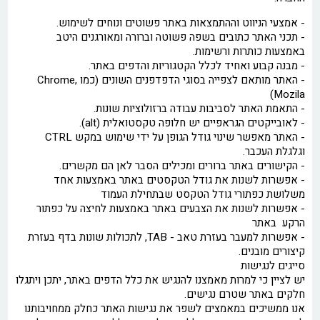
- אמצעי הניווט וההתמצאות באתר פשוטים ונוחים לשימוש.
- תכני האתר כתובים בשפה פשוטה וברורה ומאורגנים היטב
באמצעות כותרות ורשימות.
- מבנה קבוע ואחיד לכלל הקטגוריות והדפים באתר.
- האתר מותאם לצפייה בסוגי הדפדפנים השונים (כמו Chrome,
Mozila)
- התאמת האתר לסביבות עבודה ברזולוציות שונות.
- לאובייקטים הגראפיים יש חלופה טקסטואלית (alt).
- האתר מאפשר שינוי גודל הגופן על ידי שימוש במקש CTRL
וגלגלת העכבר.
- הקישורים באתר ברורים ומכילים הסבר לאן הם מקשרים.
- אפשרות לשנות את גודל הטקסטים באתר באמצעות אחד
משלושת כפתורי גודל הטקסט שבתחילת העמוד
- אפשרות לשנות את הצבעים באתר באמצעות לחיצה על כפתור
הרקע באתר
- אפשרות למעבר בעזרת טאב - TAB, לתכולות שונות בדף בעזרת
קיצורים מובנים.
סייגים לנגישות
יש לציין כי למרות מאמצנו להנגיש את כלל הדפים באתר, יתכן ויתגלו
חלקים באתר שטרם נגישים.
אנו ממשיכים במאמצים לשפר את נגישות האתר כחלק ממחויבותנו