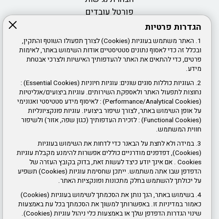
פורטל עובדים
הגדרות פרטיות
דרושים ומכרזי כוח אדם
1. האתר משתמש בעוגיות (Cookies) לצורך תפעולו השוטף והתקין,
חוק חופש המידע
ובכלל זה כדי לאסוף נתונים סטטיסטיים אודות השימוש באתר, לאימות
פרטים, כדי להתאים את האתר להעדפותיך האישיות ולצרכי אבטחת
אמנת שירות
מידע.
2. העוגיות כוללות סוגים שונים: עוגיות חיוניות (Essential Cookies) :
צור קשר
נחוצות לתפעול האתר ולאספקת השירותים. עוגיות ביצועים/אנליטיות
חוקי עזר
(Performance/Analytical Cookies) : לאיסוף מידע סטטיסטי ואנונימי
תנאי שימוש באתר ופרטיות
על אופן השימוש באתר, לצורך שיפור ביצועיו. עוגיות פונקציונליות
(Functional Cookies) : לזכירת העדפותיך (כגון שפה, אזור) ולשיפור
חווית המשתמש.
ז'בוטינסקי 61, ראשון לציון
3. במידה ולא לחצת על הבאנר כדי לדחות את השימוש בעוגיות
שעות פעילות:
(Cookies), דפדפנים מודרניים כוללים אפשרות להימנע מקבלת עוגיות
Cookies . אם אינך יודע כיצד לעשות זאת, בדוק בקובץ העזרה של
יום א' ג' ד' ה' 8:00 עד 16:00
הדפדפן שבו אתה משתמש. ייתכן שחסימת עוגיות (Cookies) תשפיע
על יכולתך להשתמש בחלק מתכונות ופונקציות האתר.
יום ב' 8:00 עד 14:00 ו- 16:00 עד 18:30.
4. בשימוש באתר, הנך נותן את הסכמתך לשימוש בעוגיות (Cookies)
טלפון
:
03-948-4000
כאמור במדיניות זו. באפשרותך למשוך את הסכמתך בכל עת באמצעות
שינוי הגדרות הדפדפן שלך או באמצעות כלי ניהול עוגיות (Cookies).