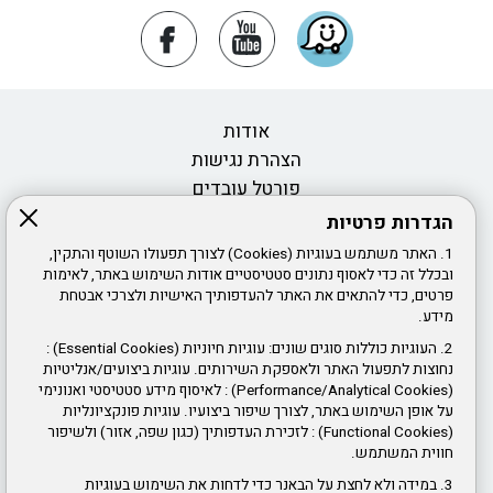
אודות
הצהרת נגישות
פורטל עובדים
הגדרות פרטיות
דרושים ומכרזי כוח אדם
1. האתר משתמש בעוגיות (Cookies) לצורך תפעולו השוטף והתקין,
חוק חופש המידע
ובכלל זה כדי לאסוף נתונים סטטיסטיים אודות השימוש באתר, לאימות
פרטים, כדי להתאים את האתר להעדפותיך האישיות ולצרכי אבטחת
אמנת שירות
מידע.
2. העוגיות כוללות סוגים שונים: עוגיות חיוניות (Essential Cookies) :
צור קשר
נחוצות לתפעול האתר ולאספקת השירותים. עוגיות ביצועים/אנליטיות
חוקי עזר
(Performance/Analytical Cookies) : לאיסוף מידע סטטיסטי ואנונימי
תנאי שימוש באתר ופרטיות
על אופן השימוש באתר, לצורך שיפור ביצועיו. עוגיות פונקציונליות
(Functional Cookies) : לזכירת העדפותיך (כגון שפה, אזור) ולשיפור
חווית המשתמש.
ז'בוטינסקי 61, ראשון לציון
3. במידה ולא לחצת על הבאנר כדי לדחות את השימוש בעוגיות