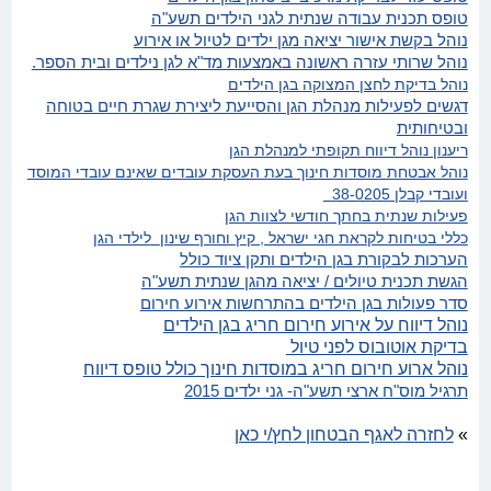
טופס תכנית עבודה שנתית לגני הילדים תשע"ה
נוהל בקשת אישור יציאה מגן ילדים לטיול או אירוע
נוהל שרותי עזרה ראשונה באמצעות מד"א לגן נילדים ובית הספר.
נוהל בדיקת לחצן המצוקה בגן הילדים
דגשים לפעילות מנהלת הגן והסייעת ליצירת שגרת חיים בטוחה
ובטיחותית
ריענון נוהל דיווח תקופתי למנהלת הגן
נוהל אבטחת מוסדות חינוך בעת העסקת עובדים שאינם עובדי המוסד
ועובדי קבלן 38-0205
פעילות שנתית בחתך חודשי לצוות הגן
כללי בטיחות לקראת חגי ישראל , קיץ וחורף שינון
לילדי הגן
הערכות לבקורת בגן הילדים ותקן ציוד כולל
הגשת תכנית טיולים / יציאה מהגן שנתית תשע"ה
סדר פעולות בגן הילדים בהתרחשות אירוע חירום
נוהל דיווח על אירוע חירום חריג בגן הילדים
בדיקת אוטובוס לפני טיול
נוהל ארוע חירום חריג במוסדות חינוך כולל טופס דיווח
תרגיל מוס"ח ארצי תשע"ה- גני ילדים 2015
»
לחזרה לאגף הבטחון לחץ/י כאן