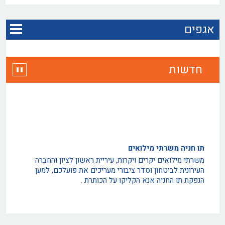
אגפים
חדשות
תו חניה משרתי מילואים
משרתי מילואים יקרים ויקרות, עיריית ראשון לציון והחברה
העירונית לביטחון וסדר ציבורי מעריכים את פועלכם, למען
הנפקת תו החניה אנא הקליקו על הכותרת .
החברה לביטחון מגייסת מפקחים למערך המבצעי
דרושים אנשים שאכפת להם מהעיר ראשון לציון ! אגף סיור
וחניה והשיטור העירוני קוראים לכם להתגייס למערך המבצעי