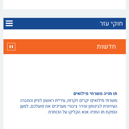
חוקי עזר
חדשות
תו חניה משרתי מילואים
משרתי מילואים יקרים ויקרות, עיריית ראשון לציון והחברה
העירונית לביטחון וסדר ציבורי מעריכים את פועלכם, למען
הנפקת תו החניה אנא הקליקו על הכותרת .
החברה לביטחון מגייסת מפקחים למערך המבצעי