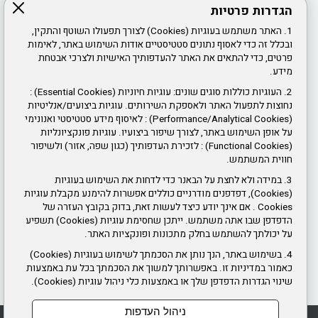
הגדרות פרטיות
דרושים ומכרזי כוח אדם
1. האתר משתמש בעוגיות (Cookies) לצורך תפעולו השוטף והתקין,
חוק חופש המידע
ובכלל זה כדי לאסוף נתונים סטטיסטיים אודות השימוש באתר, לאימות
פרטים, כדי להתאים את האתר להעדפותיך האישיות ולצרכי אבטחת
אמנת שירות
מידע.
2. העוגיות כוללות סוגים שונים: עוגיות חיוניות (Essential Cookies) :
צור קשר
נחוצות לתפעול האתר ולאספקת השירותים. עוגיות ביצועים/אנליטיות
חוקי עזר
(Performance/Analytical Cookies) : לאיסוף מידע סטטיסטי ואנונימי
תנאי שימוש באתר ופרטיות
על אופן השימוש באתר, לצורך שיפור ביצועיו. עוגיות פונקציונליות
(Functional Cookies) : לזכירת העדפותיך (כגון שפה, אזור) ולשיפור
חווית המשתמש.
ז'בוטינסקי 61, ראשון לציון
3. במידה ולא לחצת על הבאנר כדי לדחות את השימוש בעוגיות
שעות פעילות:
(Cookies), דפדפנים מודרניים כוללים אפשרות להימנע מקבלת עוגיות
Cookies . אם אינך יודע כיצד לעשות זאת, בדוק בקובץ העזרה של
יום א' ג' ד' ה' 8:00 עד 16:00
הדפדפן שבו אתה משתמש. ייתכן שחסימת עוגיות (Cookies) תשפיע
על יכולתך להשתמש בחלק מתכונות ופונקציות האתר.
יום ב' 8:00 עד 14:00 ו- 16:00 עד 18:30.
4. בשימוש באתר, הנך נותן את הסכמתך לשימוש בעוגיות (Cookies)
טלפון
:
03-948-4000
כאמור במדיניות זו. באפשרותך למשוך את הסכמתך בכל עת באמצעות
שינוי הגדרות הדפדפן שלך או באמצעות כלי ניהול עוגיות (Cookies).
ניהול העדפות