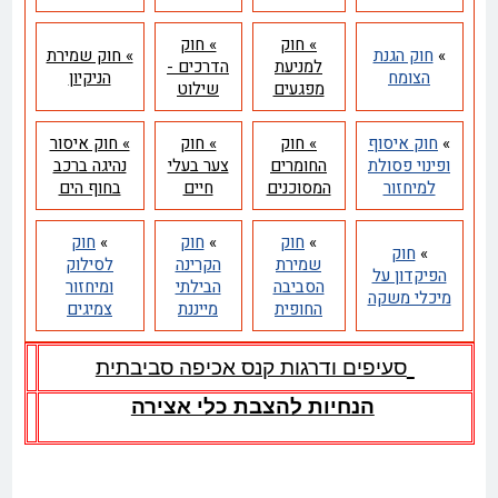
» חוק
» חוק
»
חוק הגנת
» חוק שמירת
למניעת
הדרכים -
הצומח
הניקיון
מפגעים
שילוט
»
חוק איסוף
» חוק
» חוק
» חוק איסור
ופינוי פסולת
החומרים
צער בעלי
נהיגה ברכב
למיחזור
המסוכנים
חיים
בחוף הים
»
חוק
»
חוק
»
חוק
»
חוק
שמירת
הקרינה
לסילוק
הפיקדון על
הסביבה
הבילתי
ומיחזור
מיכלי משקה
החופית
מייננת
צמיגים
סעיפים ודרגות קנס אכיפה סביבתית
הנחיות להצבת כלי אצירה