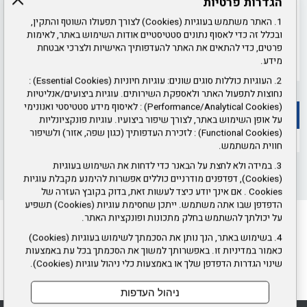
הגדרות פרטיות
1. האתר משתמש בעוגיות (Cookies) לצורך תפעולו השוטף והתקין,
ובכלל זה כדי לאסוף נתונים סטטיסטיים אודות השימוש באתר, לאימות
הדפס
פרטים, כדי להתאים את האתר להעדפותיך האישיות ולצרכי אבטחת
מידע.
2. העוגיות כוללות סוגים שונים: עוגיות חיוניות (Essential Cookies) :
נחוצות לתפעול האתר ולאספקת השירותים. עוגיות ביצועים/אנליטיות
(Performance/Analytical Cookies) : לאיסוף מידע סטטיסטי ואנונימי
אתר אגף ביטחון
על אופן השימוש באתר, לצורך שיפור ביצועיו. עוגיות פונקציונליות
(Functional Cookies) : לזכירת העדפותיך (כגון שפה, אזור) ולשיפור
חווית המשתמש.
3. במידה ולא לחצת על הבאנר כדי לדחות את השימוש בעוגיות
(Cookies), דפדפנים מודרניים כוללים אפשרות להימנע מקבלת עוגיות
Cookies . אם אינך יודע כיצד לעשות זאת, בדוק בקובץ העזרה של
הדפדפן שבו אתה משתמש. ייתכן שחסימת עוגיות (Cookies) תשפיע
על יכולתך להשתמש בחלק מתכונות ופונקציות האתר.
הצטרפו אלינו ברשתות החברתיות
4. בשימוש באתר, הנך נותן את הסכמתך לשימוש בעוגיות (Cookies)
כאמור במדיניות זו. באפשרותך למשוך את הסכמתך בכל עת באמצעות
שינוי הגדרות הדפדפן שלך או באמצעות כלי ניהול עוגיות (Cookies).
ניהול העדפות