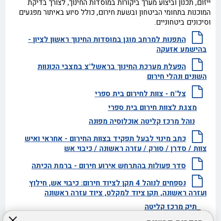
ייזום, תכנון וביצוע מערך ביקורות במוסדות החינוך, לצורך בדיקת
המוכנות בתחומי הביטחון ובשעת חירום, כולל סיוע באיתור מפגעים
וסיכונים ביטחוניים.
התפנות למרחב מוגן במוסדות החינוך ראשון לציון -
בהישמע אזעקה
הפעלת מערכת החינוך בראשל"צ במצבי הכונוות
השונים ונהלי חירום
צל"ח - צוות לחירום בית ספרי
מצגת לצוות חירום בית ספרי
נוהל מרכז קליטה אוכלוסיה מפונה
כתב מינוי לבעל תפקיד בצוות החירום - אחראי ואיש
צוות / סדרן / סורק / עזרה ראשונה / כיבוי אש
סדר פעולות בהתרחש אירוע חירום - ברמת הכיתה
נספחים לנוהל 4 תקן לציוד חירום: כיבוי אש, חילוץ
ועזרה ראשונה, תקן ציוד למקלט, ציוד עזרה ראשונה
תיק מרכז קליטה