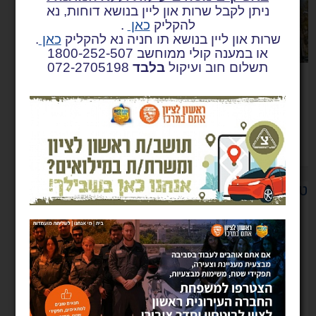
ניתן לקבל שרות און ליין בנושא דוחות, נא
להקליק
כאן
.
שרות און ליין בנושא תו חניה נא להקליק
כאן
.
או במענה קולי ממוחשב 1800-252-507
תשלום חוב ועיקול
בלבד
072-2705198
עיריית ראשון לציון מאבטחת מוסדות ציבור בעיר על פי
הנחיות משטרת ישראל.
קרא עוד
טיולים ופעילות חוץ בית ספרית