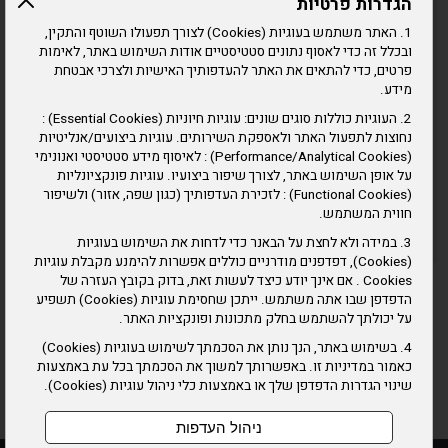
הגדרות פרטיות
1. האתר משתמש בעוגיות (Cookies) לצורך תפעולו השוטף והתקין,
ובכלל זה כדי לאסוף נתונים סטטיסטיים אודות השימוש באתר, לאימות
פרטים, כדי להתאים את האתר להעדפותיך האישיות ולצרכי אבטחת
מידע.
2. העוגיות כוללות סוגים שונים: עוגיות חיוניות (Essential Cookies) :
נחוצות לתפעול האתר ולאספקת השירותים. עוגיות ביצועים/אנליטיות
(Performance/Analytical Cookies) : לאיסוף מידע סטטיסטי ואנונימי
על אופן השימוש באתר, לצורך שיפור ביצועיו. עוגיות פונקציונליות
(Functional Cookies) : לזכירת העדפותיך (כגון שפה, אזור) ולשיפור
חווית המשתמש.
3. במידה ולא לחצת על הבאנר כדי לדחות את השימוש בעוגיות
(Cookies), דפדפנים מודרניים כוללים אפשרות להימנע מקבלת עוגיות
Cookies . אם אינך יודע כיצד לעשות זאת, בדוק בקובץ העזרה של
הדפדפן שבו אתה משתמש. ייתכן שחסימת עוגיות (Cookies) תשפיע
על יכולתך להשתמש בחלק מתכונות ופונקציות האתר.
הצטרפו אלינו ברשתות החברתיות
4. בשימוש באתר, הנך נותן את הסכמתך לשימוש בעוגיות (Cookies)
כאמור במדיניות זו. באפשרותך למשוך את הסכמתך בכל עת באמצעות
שינוי הגדרות הדפדפן שלך או באמצעות כלי ניהול עוגיות (Cookies).
ניהול העדפות