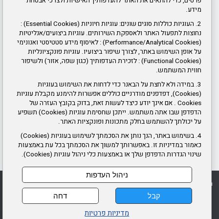
פרטים, כדי להתאים את האתר להעדפותיך האישיות ולצרכי אבטחת
אמנת שירות
ל-500 ₪ (בספטמבר 2025) ולבסוף ל-750 ₪ (בספטמבר
מידע.
2026).
2. העוגיות כוללות סוגים שונים: עוגיות חיוניות (Essential Cookies) :
צור קשר
נחוצות לתפעול האתר ולאספקת השירותים. עוגיות ביצועים/אנליטיות
ממשיכים להיות ערוכים לכל תרחיש
חוקי עזר
(Performance/Analytical Cookies) : לאיסוף מידע סטטיסטי ואנונימי
עיריית ראשון לציון השלימה מספר תרגילי חירום
תנאי שימוש באתר ופרטיות
על אופן השימוש באתר, לצורך שיפור ביצועיו. עוגיות פונקציונליות
המדמים רעידת אדמה וקריסת מבנים
(Functional Cookies) : לזכירת העדפותיך (כגון שפה, אזור) ולשיפור
חווית המשתמש.
ז'בוטינסקי 61, ראשון לציון
3. במידה ולא לחצת על הבאנר כדי לדחות את השימוש בעוגיות
ראשונים בתרגיל צונאמי
שעות פעילות:
(Cookies), דפדפנים מודרניים כוללים אפשרות להימנע מקבלת עוגיות
מנכ"ל החברה העירונית לביטחון וסדר ציבורי מוטי נחמני בגלי
Cookies . אם אינך יודע כיצד לעשות זאת, בדוק בקובץ העזרה של
יום א' ג' ד' ה' 8:00 עד 16:00
צה"ל עם אמיר בר שלום ורן יבנאי. נא להקליק על הכותרת על
הדפדפן שבו אתה משתמש. ייתכן שחסימת עוגיות (Cookies) תשפיע
מנת להקשיב.
על יכולתך להשתמש בחלק מתכונות ופונקציות האתר.
יום ב' 8:00 עד 14:00 ו- 16:00 עד 18:30.
4. בשימוש באתר, הנך נותן את הסכמתך לשימוש בעוגיות (Cookies)
טלפון
:
03-948-4000
כאמור במדיניות זו. באפשרותך למשוך את הסכמתך בכל עת באמצעות
שינוי הגדרות הדפדפן שלך או באמצעות כלי ניהול עוגיות (Cookies).
ניהול העדפות
הצטרפו להצלחה - גיוס מערך מבצעי החברה ראשון לציון לביטחון וסדר ציבורי
שימוש באתר ומדיניות פרטיות
עמוד הבית
מפת אתר
קבל
דחה
מדיניות פרטיות
דרונט